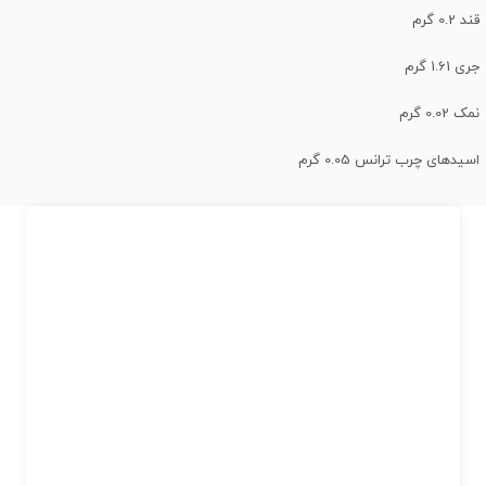
قند 0.2 گرم
جری 1.61 گرم
نمک 0.02 گرم
اسیدهای چرب ترانس 0.05 گرم