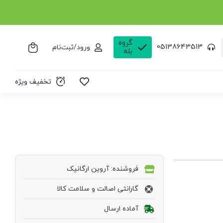
گروه
05138643513
ورود/ثبت‌نام
بله
تخفیف ویژه
فروشنده: آروین ارگانیک
گارانتی اصالت و سلامت کالا
آماده ارسال