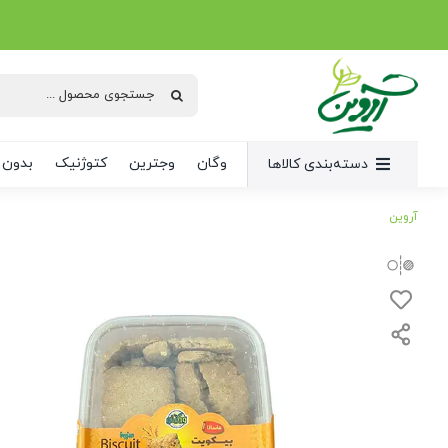
Ski
t
conten
جستجو
برای:
وگان
وجترین
کتوژنیک
بدون 
دسته‌بندی کالاها
آروین