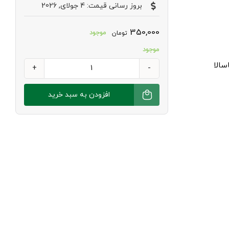
بروز رسانی قیمت: 4 جولای, 2026
350,000
موجود
تومان
موجود
سالا
بیسکویت
ماسالا
افزودن به سبد خرید
300
گرمی
وگان
وجیتو
عدد