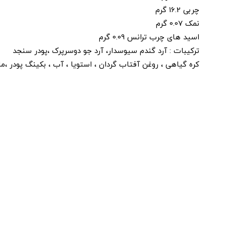
چربی 16.2 گرم
نمک 0.07 گرم
اسید های چرب ترانس 0.09 گرم
ترکیبات : آرد گندم سیوسدار، آرد جو دوسرپرک ،پودر سنجد
کره گیاهی ، روغن آفتاب گردان ، استویا ، آب ، بکینگ پودر ،ما