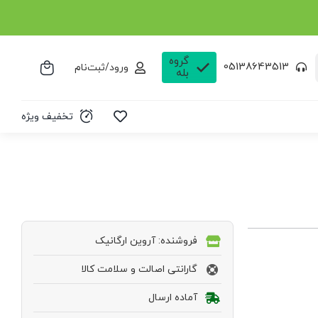
گروه
05138643513
ورود/ثبت‌نام
بله
تخفیف ویژه
فروشنده: آروین ارگانیک
گارانتی اصالت و سلامت کالا
آماده ارسال