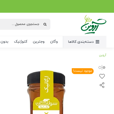
Ski
t
conten
جستجو
برای:
وگان
وجترین
کتوژنیک
بدون 
دسته‌بندی کالاها
آروین
موجود نیست!