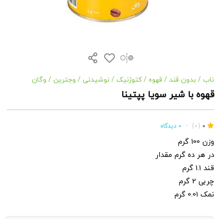
ناب
/
بدون قند
/
قهوه
/
کتوژنیک
/
نوشیدنی
/
وجترین
/
وگان
قهوه با شیر سویا پپتینا
0
(0)
•
0 دیدگاه
وزن 100 گرم
در هر ده گرم مقدار
قند 1.1 گرم
چربی 2 گرم
نمک 0.01 گرم