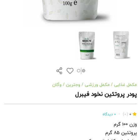
مکمل غذایی
/
مکمل ورزشی
/
وجترین
/
وگان
پودر پروتئین نخود فیبرل
0
(0)
•
0 دیدگاه
وزن 100 گرم
پروتئین 85 گرم