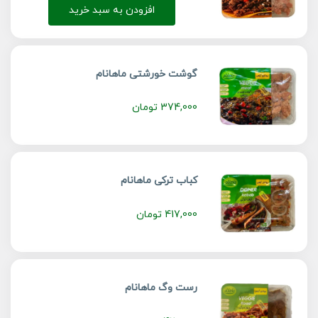
افزودن به سبد خرید
گوشت خورشتی ماهانام
374,000
تومان
کباب ترکی ماهانام
417,000
تومان
رست وگ ماهانام