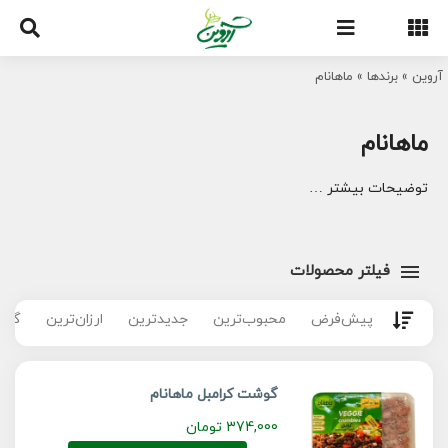
Ski
t
conten
آروین
»
برندها
»
ماهانام
ماهانام
توضیحات بیشتر …
فیلتر محصولات
پیش‌فرض
محبوب‌ترین
جدیدترین
ارزان‌ترین
گران
گوشت کرامبل ماهانام
374,000
تومان