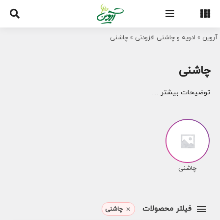
Ski
t
conten
آروین
»
ادویه و چاشنی افزودنی
»
چاشنی
چاشنی
توضیحات بیشتر …
چاشنی
فیلتر محصولات
چاشنی