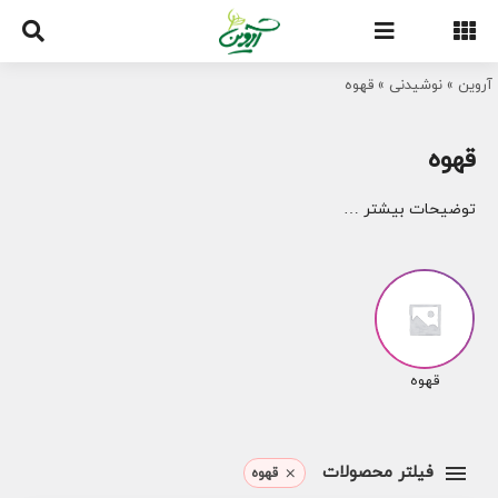
Ski
t
conten
آروین
»
نوشیدنی
»
قهوه
قهوه
توضیحات بیشتر …
قهوه
فیلتر محصولات
قهوه