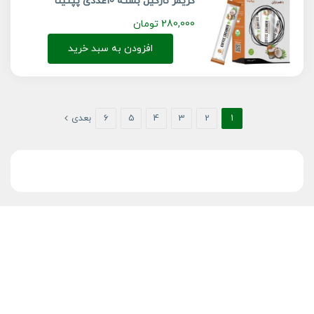
کریمر نارگیل بسته 10عددی پپتینا
280,000
تومان
افزودن به سبد خرید
1
2
3
4
5
6
بعدی