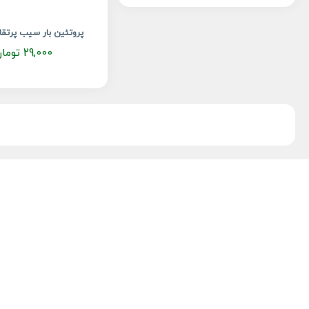
لبنیات گیاهی
94
مکمل غذایی
156
پروتئین بار سیب پرتقا
نوشیدنی
162
29,000
توما
نیمه آماده
124
وجترین
469
وگان
1091