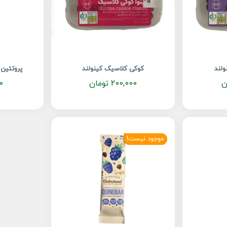
ولند
کوکی کلاسیک کینولند
پروتئین 
ن
200,000
تومان
0
موجود نیست!