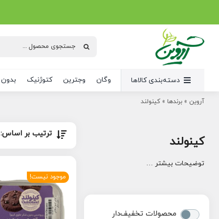
Ski
t
conten
جستجو
برای:
وگان
وجترین
کتوژنیک
بدون 
دسته‌بندی کالاها
آروین
»
برندها
»
کینولند
ترتیب بر اساس:
کینولند
توضیحات بیشتر …
موجود نیست!
محصولات تخفیف‌دار