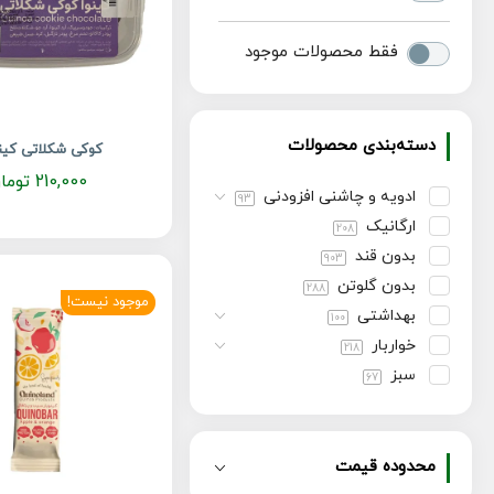
فقط محصولات موجود
دسته‌بندی محصولات
کوکی شکلاتی کین
210,000
توما
ادویه و چاشنی افزودنی
93
ارگانیک
208
بدون قند
903
بدون گلوتن
288
موجود نیست!
بهداشتی
100
خواربار
218
سبز
67
شیرینی و تنقلات
375
صبحانه
115
کتوژنیک
محدوده قیمت
421