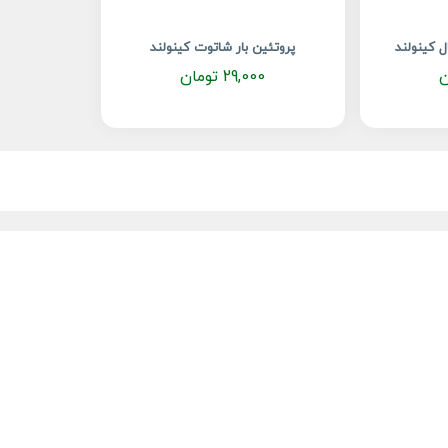
ل کینولند
پروتئین بار شاتوت کینولند
ن
29,000
تومان