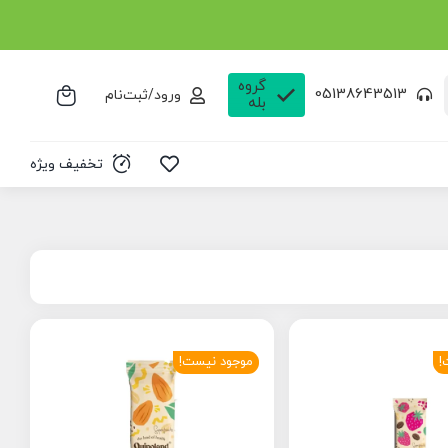
گروه
05138643513
ورود/ثبت‌نام
بله
تخفیف ویژه
!
موجود نیست!