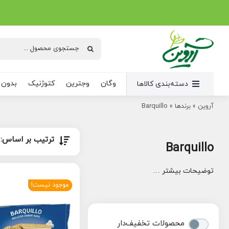
Ski
t
conten
جستجو
برای:
وگان
وجترین
کتوژنیک
بدون 
دسته‌بندی کالاها
آروین
»
برندها
»
Barquillo
ترتیب بر اساس:
Barquillo
توضیحات بیشتر …
موجود نیست!
محصولات تخفیف‌دار