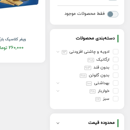
فقط محصولات موجود
دسته‌بندی محصولات
ویفر کلاسیک بارک
260,000
توما
ادویه و چاشنی افزودنی
93
ارگانیک
208
بدون قند
903
بدون گلوتن
288
بهداشتی
100
خواربار
218
سبز
67
شیرینی و تنقلات
375
صبحانه
115
کتوژنیک
محدوده قیمت
421