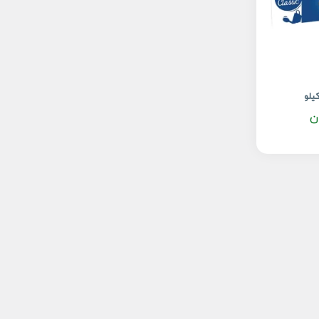
یلو
ن