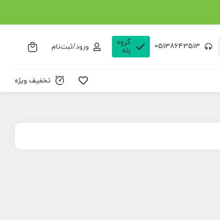
گروه
05138643513
ورود/ثبت‌نام
بله
تخفیف ویژه