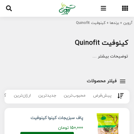
Ski
t
conten
آروین
»
برندها
»
کینوفیت Quinofit
کینوفیت Quinofit
توضیحات بیشتر …
فیلتر محصولات
پیش‌فرض
محبوب‌ترین
جدیدترین
ارزان‌ترین
گران
پاف سبزیجات کینوا کینوفیت
150,000
تومان