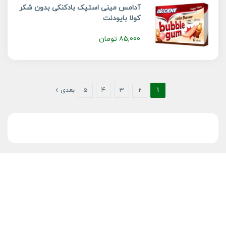
آدامس مینی استیک بادکنکی بدون شکر
کولا بایودنت
85,000
تومان
1
2
3
4
5
بعدی