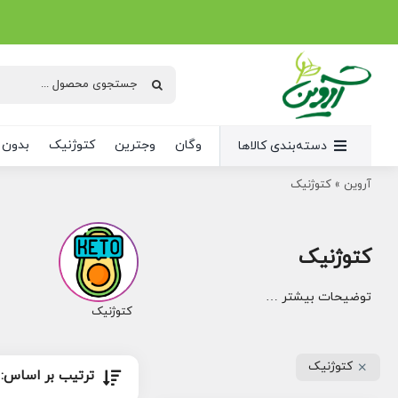
Ski
t
conten
جستجو
برای:
وگان
وجترین
کتوژنیک
بدون 
دسته‌بندی کالاها
آروین
»
کتوژنیک
کتوژنیک
توضیحات بیشتر …
کتوژنیک
کتوژنیک
ترتیب بر اساس: