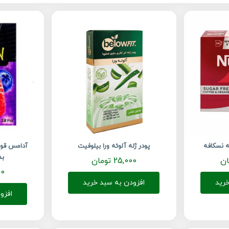
پودر ژله آلوئه ورا بیلوفیت
آدامس قوط
بد
ان
25,000
تومان
00
رید
افزودن به سبد خرید
افزو