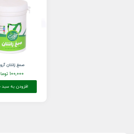
صمغ زانتان آرو
100,000
توما
افزودن به سبد خ