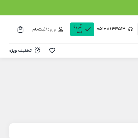
گروه
05138643513
ورود/ثبت‌نام
بله
تخفیف ویژه