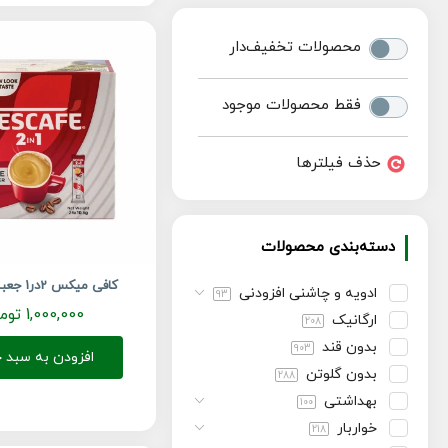
محصولات تخفیف‌دار
فقط محصولات موجود
حذف فیلترها
دسته‌بندی محصولات
کافی میکس 2در1 جعبه نسکافه
ادویه و چاشنی افزودنی
93
1,000,000
توم
ارگانیک
208
بدون قند
903
افزودن به سبد خ
بدون گلوتن
288
بهداشتی
100
خواربار
218