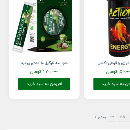
نرژی زا قوطی اکشن
ماچا لته نارگیل 10 عددی پپتینا
150,0
تومان
470,000
تومان
دن به سبد خرید
افزودن به سبد خرید
35
36
بعدی