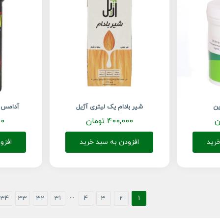
ین
شیر بادام یک لیتری آژیل
آدامس ا
ن
400,000
تومان
00
رید
افزودن به سبد خرید
افزو
34
33
32
31
···
4
3
2
1