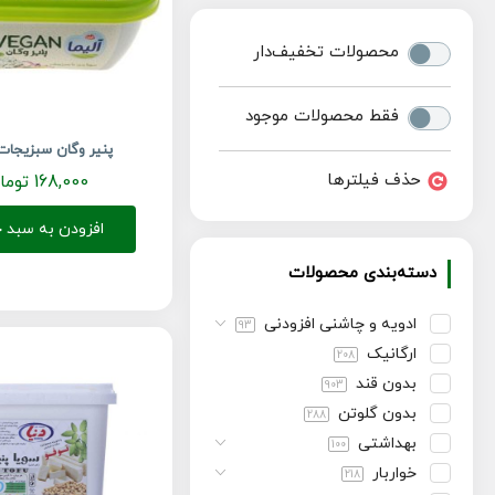
محصولات تخفیف‌دار
فقط محصولات موجود
پنیر وگان سبزیجات 
حذف فیلترها
168,000
توما
افزودن به سبد خ
دسته‌بندی محصولات
ادویه و چاشنی افزودنی
93
ارگانیک
208
بدون قند
903
بدون گلوتن
288
بهداشتی
100
خواربار
218