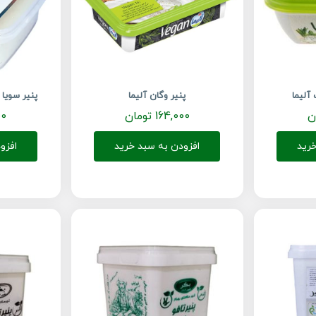
آلیما
پنیر وگان آلیما
پنیر سویا زیره 450 گر
ن
164,000
تومان
00
رید
افزودن به سبد خرید
افزو