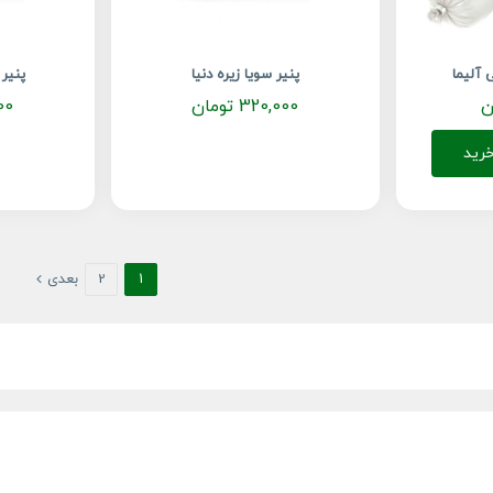
آلیما
پنیر سویا زیره دنیا
پنیر 
ن
320,000
تومان
00
رید
1
2
بعدی