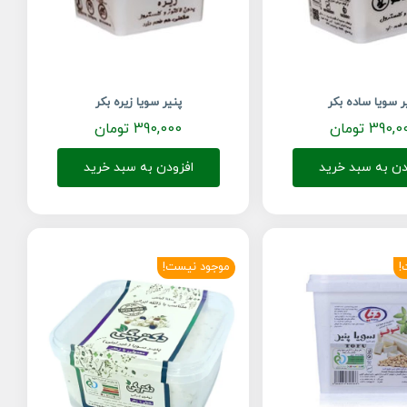
ر سویا ساده بکر
پنیر سویا زیره بکر
390,0
تومان
390,000
تومان
دن به سبد خرید
افزودن به سبد خرید
!
موجود نیست!