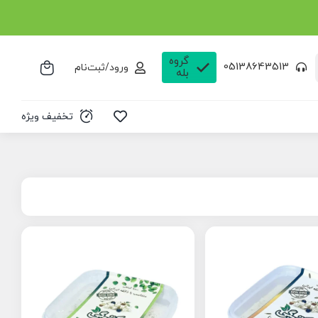
گروه
05138643513
ورود/ثبت‌نام
بله
تخفیف ویژه