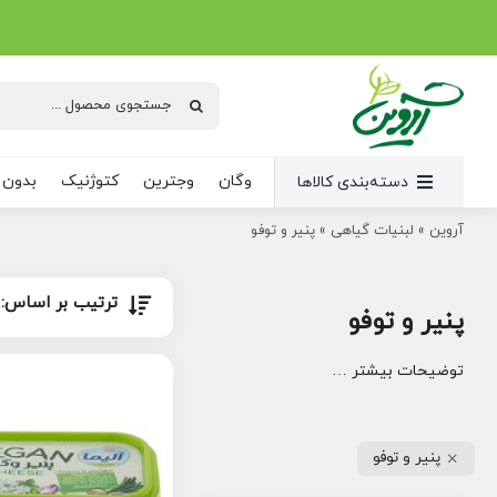
Ski
t
conten
جستجو
برای:
وگان
وجترین
کتوژنیک
بدون 
دسته‌بندی کالاها
آروین
»
لبنیات گیاهی
»
پنیر و توفو
ترتیب بر اساس:
پنیر و توفو
توضیحات بیشتر …
پنیر و توفو