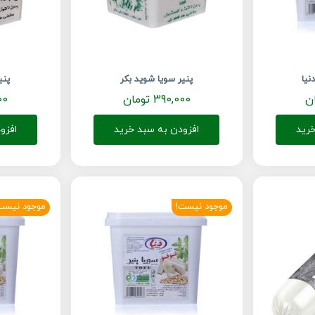
نیا
پنیر سویا شوید بکر
پنی
ن
390,000
تومان
00
رید
افزودن به سبد خرید
افزو
موجود نیست!
موجود نیست