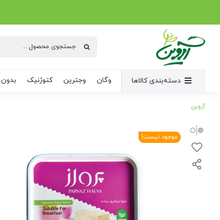
Ski
t
conten
جستجو
برای:
وگان
وجترین
کتوژنیک
بدون 
دسته‌بندی کالاها
آروین
موجود نیست!