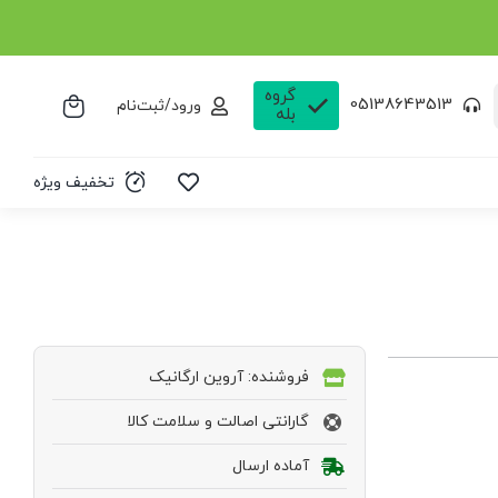
گروه
05138643513
ورود/ثبت‌نام
بله
تخفیف ویژه
فروشنده: آروین ارگانیک
گارانتی اصالت و سلامت کالا
آماده ارسال