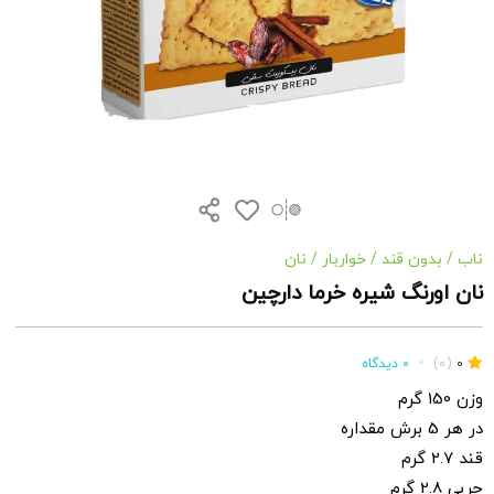
ناب
/
بدون قند
/
خواربار
/
نان
نان اورنگ شیره خرما دارچین
0
(0)
•
0 دیدگاه
وزن 150 گرم
در هر 5 برش مقداره
قند 2.7 گرم
چربی 2.8 گرم