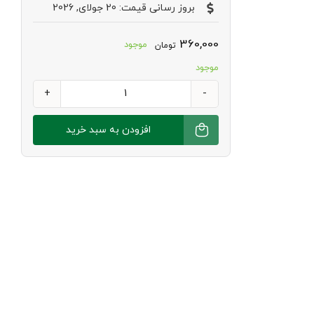
بروز رسانی قیمت: 20 جولای, 2026
360,000
موجود
تومان
موجود
آرد
کامل
افزودن به سبد خرید
سویا
آروین
عدد