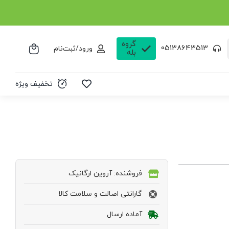
گروه
05138643513
ورود/ثبت‌نام
بله
تخفیف ویژه
فروشنده: آروین ارگانیک
گارانتی اصالت و سلامت کالا
آماده ارسال