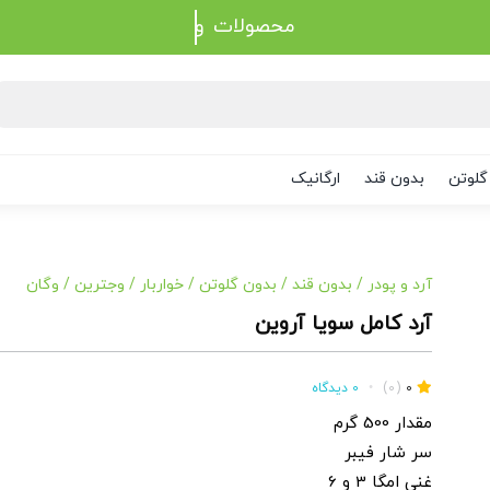
محصولات
گلوتن
بدون قند
ارگانیک
آرد و پودر
/
بدون قند
/
بدون گلوتن
/
خواربار
/
وجترین
/
وگان
آرد کامل سویا آروین
0
(0)
•
0 دیدگاه
مقدار 500 گرم
سر شار فیبر
غنی امگا 3 و 6