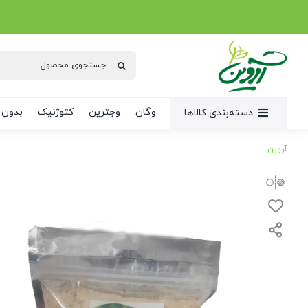
Ski
t
conten
جستجو
برای:
وگان
وجترین
کتوژنیک
بدون 
دسته‌بندی کالاها
آروین