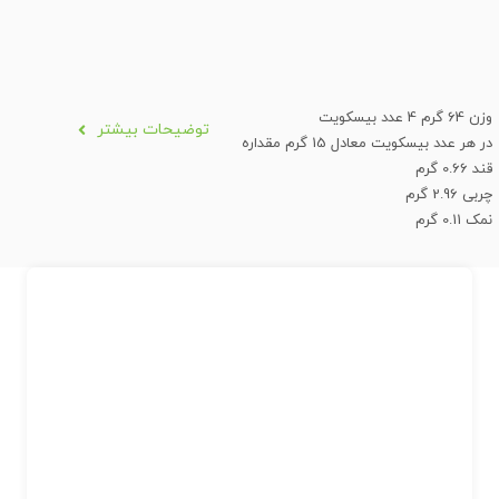
وزن 64 گرم 4 عدد بیسکویت
توضیحات بیشتر
در هر عدد بیسکویت معادل 15 گرم مقداره
قند 0.66 گرم
چربی 2.96 گرم
نمک 0.11 گرم