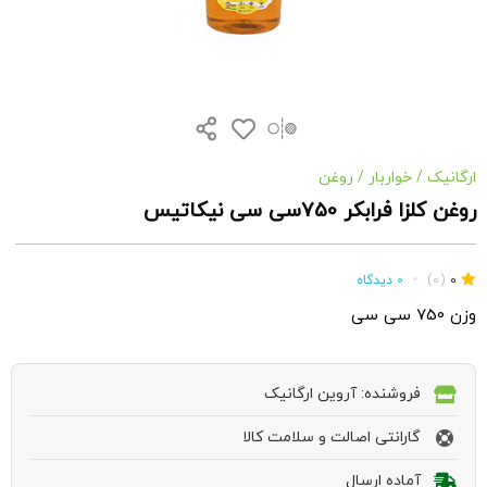
ارگانیک
/
خواربار
/
روغن
روغن کلزا فرابکر 750سی سی نیکاتیس
0
(0)
•
0 دیدگاه
وزن 750 سی سی
فروشنده: آروین ارگانیک
گارانتی اصالت و سلامت کالا
آماده ارسال