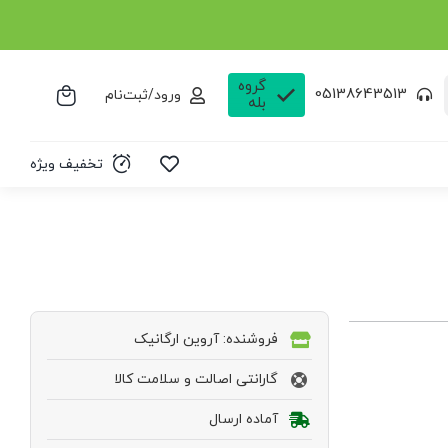
گروه
05138643513
ورود/ثبت‌نام
بله
تخفیف ویژه
فروشنده: آروین ارگانیک
گارانتی اصالت و سلامت کالا
آماده ارسال