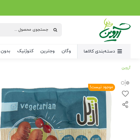
Ski
t
conten
جستجو
برای:
وگان
وجترین
کتوژنیک
بدون 
دسته‌بندی کالاها
آروین
موجود نیست!