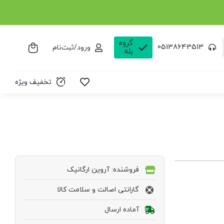
گروه
05138643513
ورود/ثبت‌نام
بله
تخفیف ویژه
فروشنده: آروین ارگانیک
گارانتی اصالت و سلامت کالا
آماده ارسال