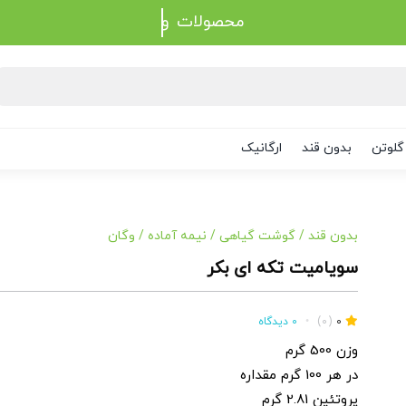
محصولات
گلوتن
بدون قند
ارگانیک
بدون قند
/
گوشت گیاهی
/
نیمه آماده
/
وگان
سویامیت تکه ای بکر
0
(0)
•
0 دیدگاه
وزن 500 گرم
در هر 100 گرم مقداره
پروتئین 2.81 گرم