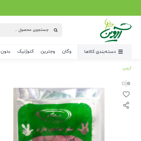
Ski
t
conten
جستجو
برای:
وگان
وجترین
کتوژنیک
بدون 
دسته‌بندی کالاها
آروین