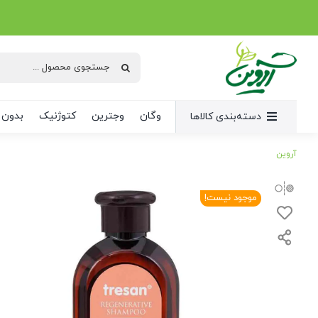
Ski
t
conten
جستجو
برای:
وگان
وجترین
کتوژنیک
بدون 
دسته‌بندی کالاها
آروین
موجود نیست!