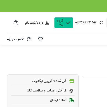
گروه
05138643513
ورود/ثبت‌نام
بله
تخفیف ویژه
فروشنده: آروین ارگانیک
گارانتی اصالت و سلامت کالا
آماده ارسال