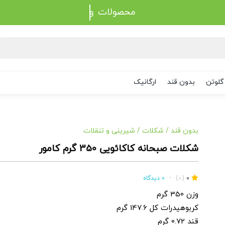
محصولات
گلوتن
بدون قند
ارگانیک
بدون قند
/
شکلات
/
شیرینی و تنقلات
شکلات صبحانه کاکائویی 350 گرم کامور
0
(0)
•
0 دیدگاه
وزن 350 گرم
کربوهیدرات کل 147.6 گرم
قند 0.72 گرم