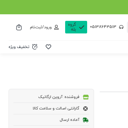
گروه
05138643513
ورود/ثبت‌نام
بله
تخفیف ویژه
فروشنده: آروین ارگانیک
گارانتی اصالت و سلامت کالا
آماده ارسال