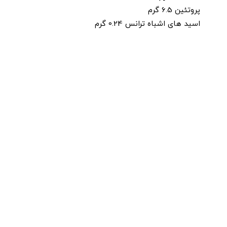
پروتئین 6.5 گرم
اسید های اشباه ترانس 0.24 گرم