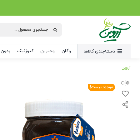
Ski
t
conten
جستجو
برای:
وگان
وجترین
کتوژنیک
بدون 
دسته‌بندی کالاها
آروین
موجود نیست!