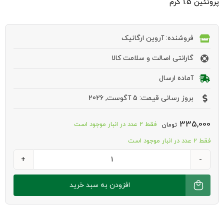
پروتئین 1.5 گرم
فروشنده: آروین ارگانیک
گارانتی اصالت و سلامت کالا
آماده ارسال
بروز رسانی قیمت: 5 آگوست, 2026
335,000
فقط 2 عدد در انبار موجود است
تومان
فقط 2 عدد در انبار موجود است
شیر
بادام
افزودن به سبد خرید
با
قند
خرما