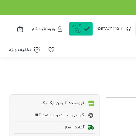
گروه
05138643513
ورود/ثبت‌نام
بله
تخفیف ویژه
فروشنده: آروین ارگانیک
گارانتی اصالت و سلامت کالا
آماده ارسال