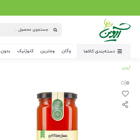
Ski
t
conten
جستجو
برای:
وگان
وجترین
کتوژنیک
بدون 
دسته‌بندی کالاها
آروین