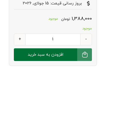
بروز رسانی قیمت: 15 جولای, 2026
1,388,000
موجود
تومان
موجود
عسل
آویشن
افزودن به سبد خرید
کوهی
هاکان
عدد