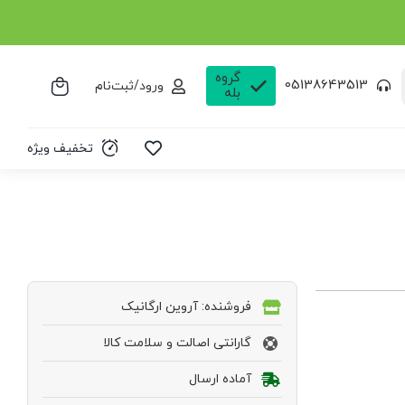
گروه
05138643513
ورود/ثبت‌نام
بله
تخفیف ویژه
فروشنده: آروین ارگانیک
گارانتی اصالت و سلامت کالا
آماده ارسال