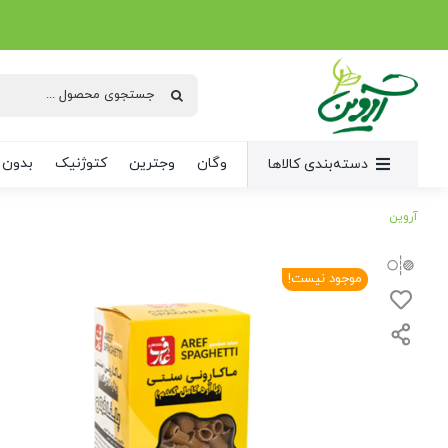
Ski
t
conten
جستجو
برای:
وگان
وجترین
کتوژنیک
بدون 
دسته‌بندی کالاها
آروین
موجود نیست!