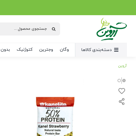
Ski
t
conten
جستجو
برای:
وگان
وجترین
کتوژنیک
بدون 
دسته‌بندی کالاها
آروین