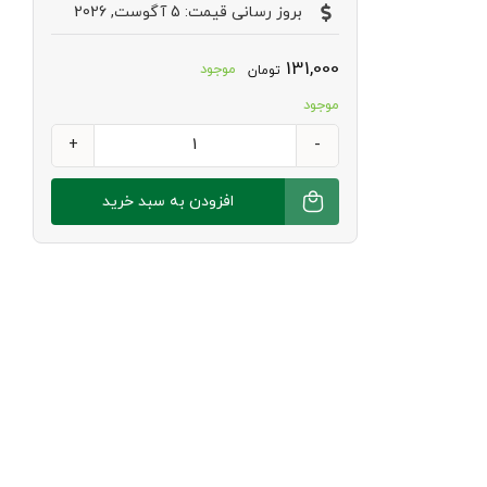
بروز رسانی قیمت: 5 آگوست, 2026
131,000
موجود
تومان
موجود
پروتئین
بار
افزودن به سبد خرید
توت
فرنگی
کنل
وگان
کانلیتا
عدد