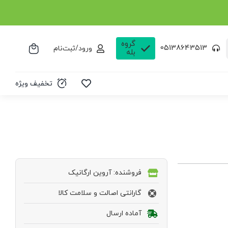
گروه
05138643513
ورود/ثبت‌نام
بله
تخفیف ویژه
فروشنده: آروین ارگانیک
گارانتی اصالت و سلامت کالا
آماده ارسال