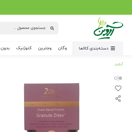
Ski
t
conten
جستجو
برای:
وگان
وجترین
کتوژنیک
بدون 
دسته‌بندی کالاها
آروین