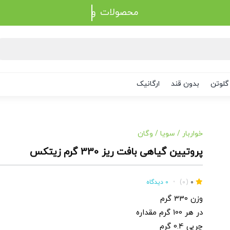
محصولات
گلوتن
بدون قند
ارگانیک
خواربار
/
سویا
/
وگان
پروتیین گیاهی بافت ریز 330 گرم زیتکس
0
(0)
•
0 دیدگاه
وزن 330 گرم
در هر 100 گرم مقداره
چربی 0.4 گرم