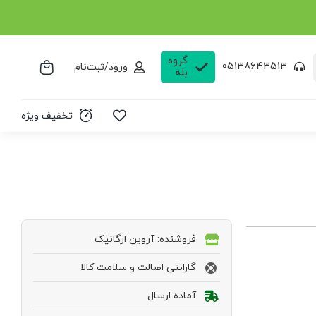
گروه
05138643513
ورود/ثبت‌نام
بله
تخفیف ویژه
فروشنده: آروین ارگانیک
گارانتی اصالت و سلامت کالا
آماده ارسال