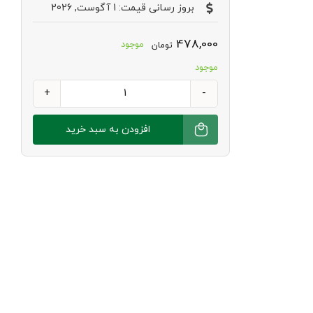
بروز رسانی قیمت: 1 آگوست, 2026
478,000
موجود
تومان
موجود
پروتیین
گیاهی
افزودن به سبد خرید
بافت
ریز
330
گرم
زیتکس
عدد