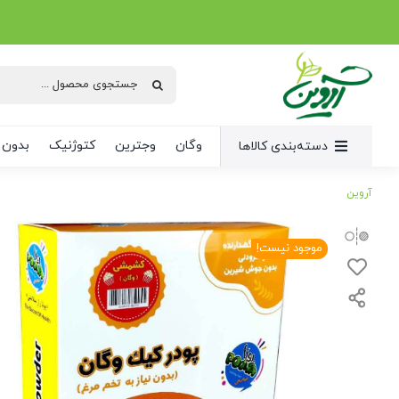
Ski
t
conten
جستجو
برای:
وگان
وجترین
کتوژنیک
بدون 
دسته‌بندی کالاها
آروین
موجود نیست!