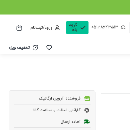
گروه
05138643513
ورود/ثبت‌نام
بله
تخفیف ویژه
فروشنده: آروین ارگانیک
گارانتی اصالت و سلامت کالا
آماده ارسال