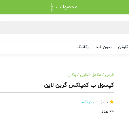
محصولات
گلوتن
بدون قند
ارگانیک
قرص
/
مکمل غذایی
/
وگان
کپسول ب کمپلکس گرین لاین
0
(0)
•
0 دیدگاه
60 عدد