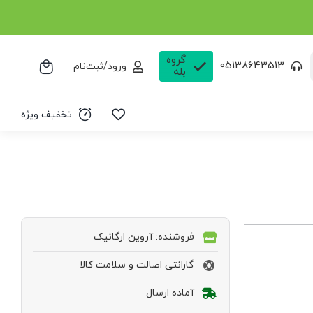
گروه
05138643513
ورود/ثبت‌نام
بله
تخفیف ویژه
فروشنده: آروین ارگانیک
گارانتی اصالت و سلامت کالا
آماده ارسال