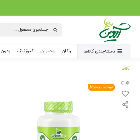
Ski
t
conten
جستجو
برای:
وگان
وجترین
کتوژنیک
بدون 
دسته‌بندی کالاها
آروین
موجود نیست!