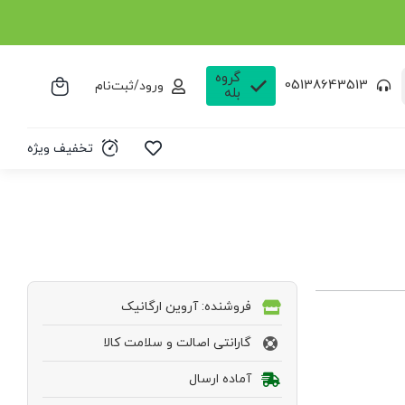
گروه
05138643513
ورود/ثبت‌نام
بله
تخفیف ویژه
فروشنده: آروین ارگانیک
گارانتی اصالت و سلامت کالا
آماده ارسال