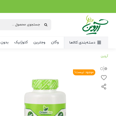
Ski
t
conten
جستجو
برای:
وگان
وجترین
کتوژنیک
بدون 
دسته‌بندی کالاها
آروین
موجود نیست!