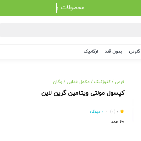
محصولات
گلوتن
بدون قند
ارگانیک
قرص
/
کتوژنیک
/
مکمل غذایی
/
وگان
کپسول مولتی ویتامین گرین لاین
0
(0)
•
0 دیدگاه
60 عدد